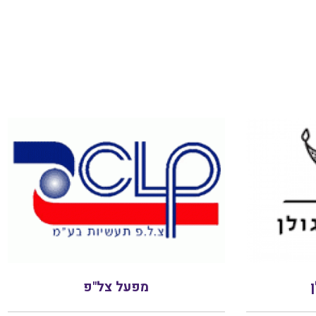
מפעל צל"פ