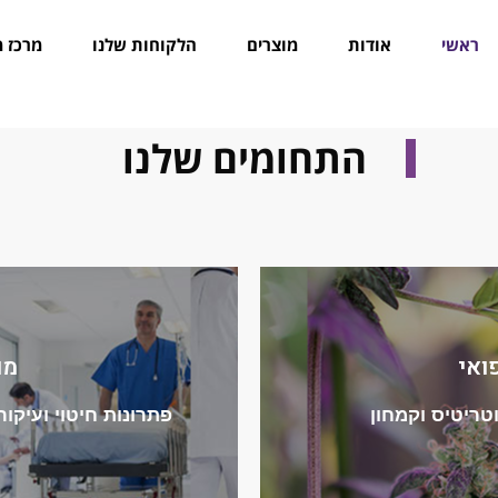
ראשי
אודות
מוצרים
הלקוחות שלנו
מרכז מ
ראשי
התחומים שלנו
ואי
מו
נות
היכנ
טריטיס וקמחון
פתרונות חיטוי ועיקו
ביס הרפואי
ו
ם ואוויר לרבות נטרול
טיפול בעזרת קרינה אול