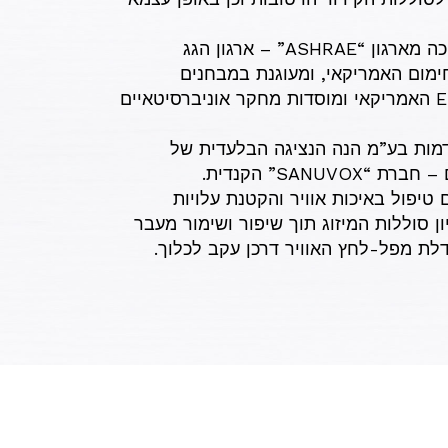
טכנולוגיה זו קבלה תוכן ותמיכה מארגון “ASHRAE” – ארגון הגג
וחימום האמריקאי, ומעוגנת במבחנים
ומחקרים שונים החל מה-EPA האמריקאי ומוסדות מחקר אוניברסיטאיים
דמות בע”מ הנה הנציגה הבלעדית של
SANU” הקנדית.
טיפול באיכות אוויר והקטנת עלויות
ון סוללות המיזוג תוך שיפור ושימור מעבר
לת מפל-לחץ האוויר דרכן עקב לכלוך.